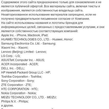
Содержимое этого сайта предназначено только для ознакомления и не
является публичной офертой. Все материалы сайта, включая тексты и
изображения, являются собственностью владельца сайта.
Неавторизованное использование материалов запрещено, если не
получено предварительное письменное согласие от Компании.
На сайте использованы названия и логотипы брендов для
информационных целей, связанных с предоставляемыми услугами, и они
являются собственностью соответствующих компаний:
Apple Inc. - iPhone, Macbook, iPad;
HUAWEI TECHNOLOGIES CO., LTD. - Huawei, Honor;
Samsung Electronics Co. Ltd. - Samsung;
Xiaomi Inc. - Xiaomi;
Lenovo (Beijing) Limited - Lenovo;
LG Corp. - LG;
ASUSTeK Computer Inc. - ASUS;
ACER Incorporated - ACER;
DELL Inc. - DELL;
HP Hewlett-Packard Group LLC - HP;
Toshiba Corporation - Toshiba;
Sony Corporation - Sony;
ZTE Corporation - ZTE;
HTC CORPORATION - HTC;
Nokia Corporation - Nokia;
MEIZU TECHNOLOGY CO., LTD. - MEIZU;
Philips N.V. - Philips;
и другие.